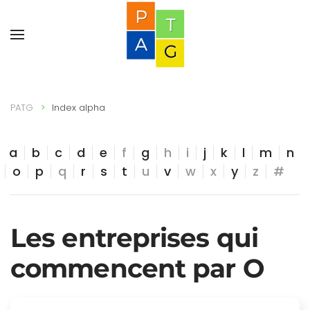
PATG
Index alpha
a
b
c
d
e
f
g
h
i
j
k
l
m
n
o
p
q
r
s
t
u
v
w
x
y
z
#
Les entreprises qui
commencent par O