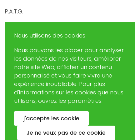
P.A.T.G.
Promouvoir et Agir en Trégor Goëlo
Nous utilisons des cookies
Nous pouvons les placer pour analyser
Eric RUDAZ
les données de nos visiteurs, améliorer
(Président de PATG)
notre site Web, afficher un contenu
patginformatique@gmail.com
personnalisé et vous faire vivre une
expérience inoubliable. Pour plus
d'informations sur les cookies que nous
02 57 63 06 37
utilisons, ouvrez les paramètres.
Association loi 1901 créée en 2003
j'accepte les cookie
Jacques BIGOU (Fondateur)
Je ne veux pas de ce cookie