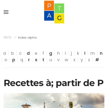
PATG
Index alpha
a
b
c
d
e
f
g
h
i
j
k
l
m
n
o
p
q
r
s
t
u
v
w
x
y
z
#
Recettes à; partir de P