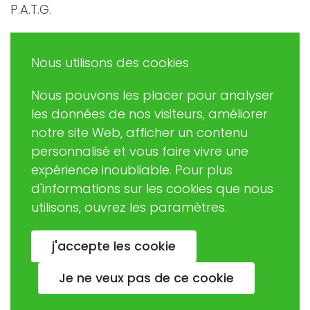
P.A.T.G.
Promouvoir et Agir en Trégor Goëlo
Nous utilisons des cookies
Nous pouvons les placer pour analyser
Eric RUDAZ
les données de nos visiteurs, améliorer
(Président de PATG)
notre site Web, afficher un contenu
patginformatique@gmail.com
personnalisé et vous faire vivre une
expérience inoubliable. Pour plus
d'informations sur les cookies que nous
02 57 63 06 37
utilisons, ouvrez les paramètres.
Association loi 1901 créée en 2003
j'accepte les cookie
Jacques BIGOU (Fondateur)
Je ne veux pas de ce cookie