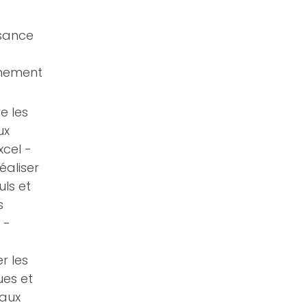
sance
nnement
e les
ux
xcel -
éaliser
uls et
s
 -
r les
es et
eaux