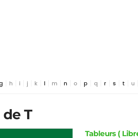
g
h
i
j
k
l
m
n
o
p
q
r
s
t
u
 de T
Tableurs ( Libr