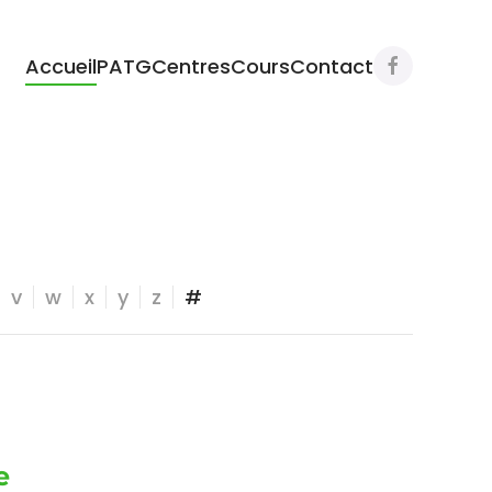
Accueil
PATG
Centres
Cours
Contact
v
w
x
y
z
#
e