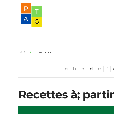
PATG
Index alpha
a
b
c
d
e
f
Recettes à; partir